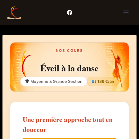
Aller
au
contenu
NOS COURS
Éveil à la danse
Moyenne & Grande Section
186 €/an
Une première approche tout en
douceur